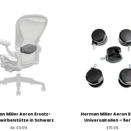
Herman
n Miller Aeron Ersatz-
Herman Miller Aeron E
Miller
wirbelstütze in Schwarz
Universalrollen – 5e
Aeron
Ab
£9.99
£15.99
Ersatz-