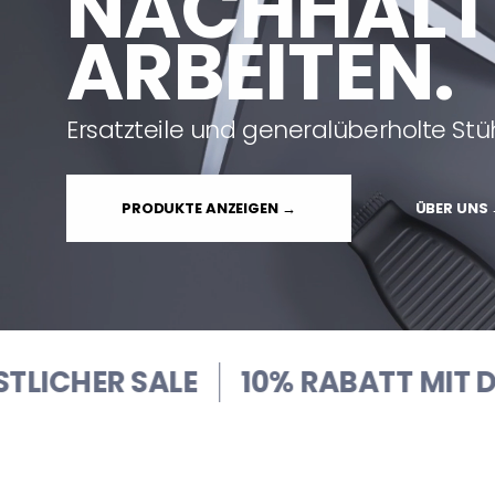
NACHHALT
ARBEITEN.
Ersatzteile und generalüberholte Stüh
PRODUKTE ANZEIGEN →
ÜBER UNS
E
10% RABATT MIT DEM CODE
LOO