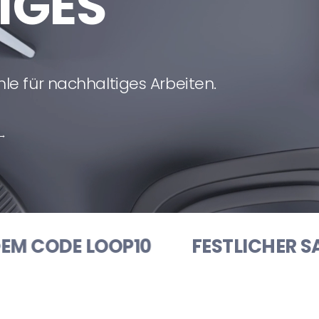
IGES
le für nachhaltiges Arbeiten.
 →
P10
FESTLICHER SALE
10% RAB