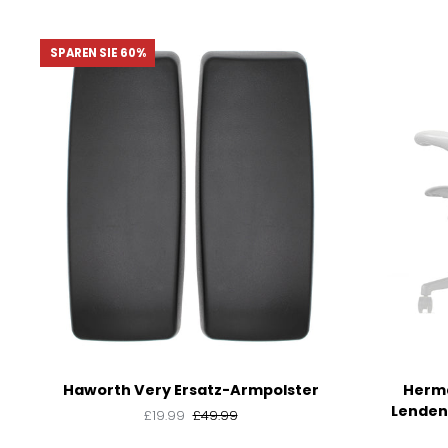
SPAREN SIE 60%
Haworth
Herman
Haworth Very Ersatz-Armpolster
Herma
Very
Miller
Lenden
£19.99
£49.99
Ersatz-
Aeron
Armpolster
Ersatz-