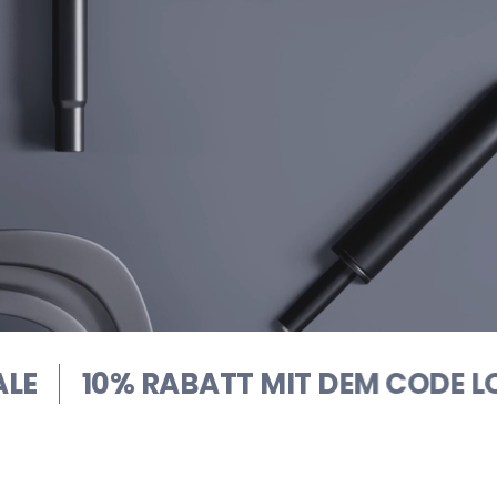
ATT MIT DEM CODE
LOOP10
FES